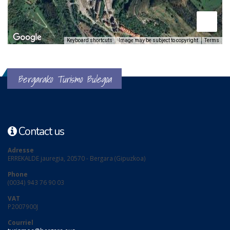
Keyboard shortcuts
Image may be subject to copyright
Terms
Bergarako Turismo Bulegoa
Contact us
Adresse
ERREKALDE jauregia, 20570 - Bergara (Gipuzkoa)
Phone
(0034) 943 76 90 03
VAT
P2007900J
Courriel