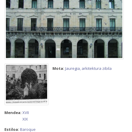
Mota:
Jauregia, arkitektura zibila
Mendea:
XVII
XIX
Estiloa:
Baroque