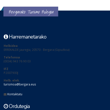
Bergarako Turismo Bulegoa
Harremanetarako
Helbidea
ERREKALDE jauregia, 20570 - Bergara (Gipuzkoa)
Telefonoa
(0034) 943 76 90 03
IFZ
P2007900J
Helb. elek.
turismoa@bergara.eus
Kontaktatu
Ordutegia