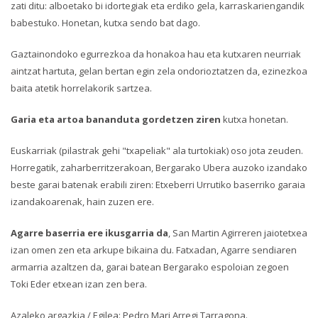
zati ditu: alboetako bi idortegiak eta erdiko gela, karraskariengandik
babestuko. Honetan, kutxa sendo bat dago.
Gaztainondoko egurrezkoa da honakoa hau eta kutxaren neurriak
aintzat hartuta, gelan bertan egin zela ondorioztatzen da, ezinezkoa
baita atetik horrelakorik sartzea.
Garia eta artoa bananduta gordetzen ziren
kutxa honetan.
Euskarriak (pilastrak gehi "txapeliak" ala turtokiak) oso jota zeuden.
Horregatik, zaharberritzerakoan, Bergarako Ubera auzoko izandako
beste garai batenak erabili ziren: Etxeberri Urrutiko baserriko garaia
izandakoarenak, hain zuzen ere.
Agarre baserria ere ikusgarria da
, San Martin Agirreren jaiotetxea
izan omen zen eta arkupe bikaina du. Fatxadan, Agarre sendiaren
armarria azaltzen da, garai batean Bergarako espoloian zegoen
Toki Eder etxean izan zen bera.
Azaleko argazkia / Egilea: Pedro Mari Arregi Tarragona.