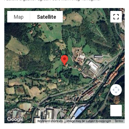
Map
Satellite
Keyboard shortcuts
Image may be subject to copyright
Terms