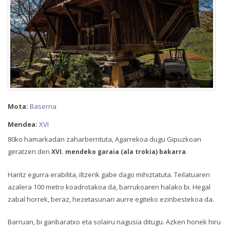
Mota:
Baserria
Mendea:
XVI
80ko hamarkadan zaharberrituta, Agarrekoa dugu Gipuzkoan
geratzen den
XVI. mendeko garaia (ala trokia) bakarra
.
Haritz egurra erabilita, iltzerik gabe dago mihiztatuta. Teilatuaren
azalera 100 metro koadrotakoa da, barrukoaren halako bi. Hegal
zabal horrek, beraz, hezetasunari aurre egiteko ezinbestekoa da.
Barruan, bi ganbaratxo eta solairu nagusia ditugu. Azken honek hiru