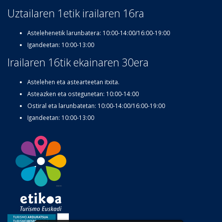
Uztailaren 1etik irailaren 16ra
Astelehenetik larunbatera: 10:00-14:00/16:00-19:00
Igandeetan: 10:00-13:00
Irailaren 16tik ekainaren 30era
Astelehen eta astearteetan itxita.
Asteazken eta ostegunetan: 10:00-14:00
Ostiral eta larunbatetan: 10:00-14:00/16:00-19:00
Igandeetan: 10:00-13:00