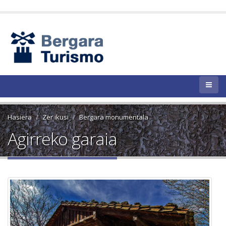
Hasiera
Zer ikusi
Bergara monumentala
Agirreko garaia