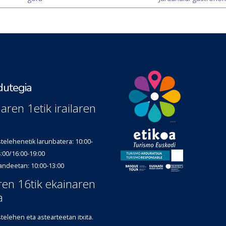
utegia
laren 1etik irailaren
telehenetik larunbatera: 10:00-
:00/16:00-19:00
andeetan: 10:00-13:00
aren 16tik ekainaren
a
telehen eta astearteetan itxita.