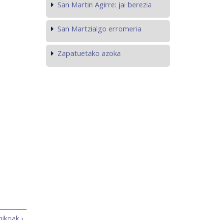
San Martin Agirre: jai berezia
San Martzialgo erromeria
Zapatuetako azoka
ikoak ›