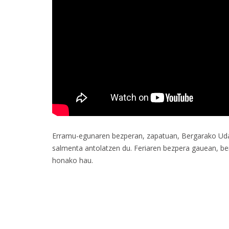
Erramu-egunaren bezperan, zapatuan, Bergarako Udal
salmenta antolatzen du. Feriaren bezpera gauean, be
honako hau.