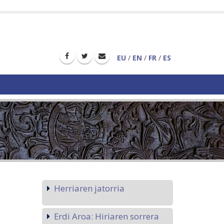
EU
/
EN
/
FR
/
ES
Herriaren jatorria
Erdi Aroa: Hiriaren sorrera