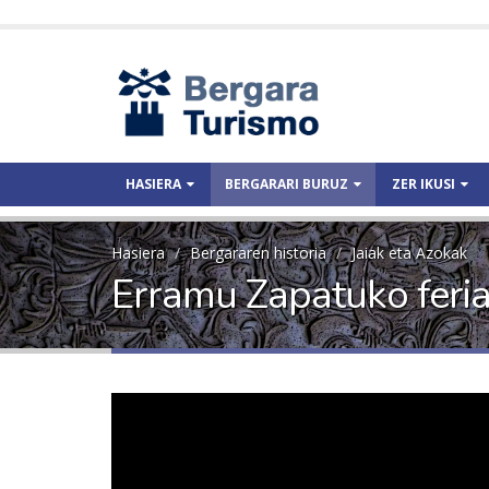
HASIERA
BERGARARI BURUZ
ZER IKUSI
Hasiera
Bergararen historia
Jaiak eta Azokak
Erramu Zapatuko feri