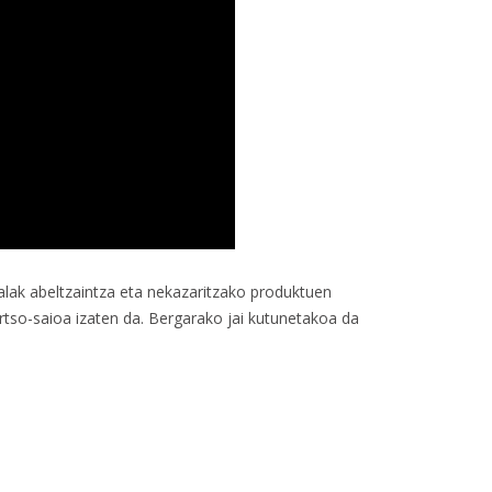
ak abeltzaintza eta nekazaritzako produktuen
rtso-saioa izaten da. Bergarako jai kutunetakoa da