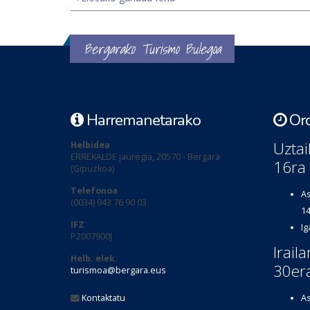
Bergarako Turismo Bulegoa
Harremanetarako
Ord
Uztai
Helbidea
ERREKALDE jauregia, 20570 - Bergara
16ra
(Gipuzkoa)
Telefonoa
As
(0034) 943 76 90 03
14
IFZ
Ig
P2007900J
Irail
Helb. elek.
30er
turismoa@bergara.eus
Kontaktatu
As