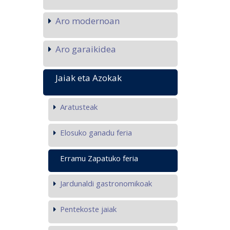
Aro modernoan
Aro garaikidea
Jaiak eta Azokak
Aratusteak
Elosuko ganadu feria
Erramu Zapatuko feria
Jardunaldi gastronomikoak
Pentekoste jaiak