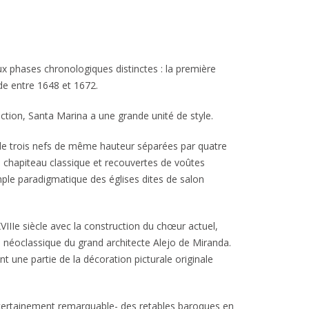
x phases chronologiques distinctes : la première
de entre 1648 et 1672.
ction, Santa Marina a une grande unité de style.
 de trois nefs de même hauteur séparées par quatre
de chapiteau classique et recouvertes de voûtes
mple paradigmatique des églises dites de salon
 XVIIIe siècle avec la construction du chœur actuel,
 néoclassique du grand architecte Alejo de Miranda.
ent une partie de la décoration picturale originale
certainement remarquable- des retables baroques en