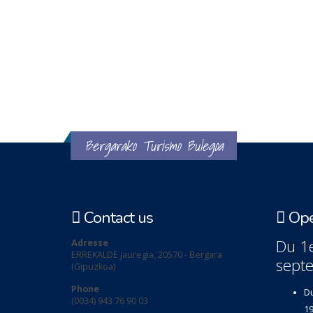
Bergarako Turismo Bulegoa
Contact us
Ope
Du 1e
Adresse
ERREKALDE jauregia, 20570 - Bergara
sept
(Gipuzkoa)
Phone
Du
(0034) 943 76 90 03
19