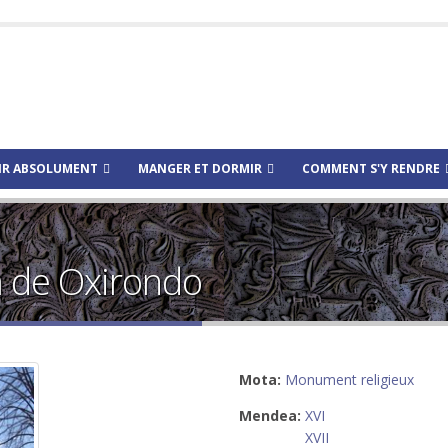
IR ABSOLUMENT
MANGER ET DORMIR
COMMENT S'Y RENDRE
a de Oxirondo
Mota:
Monument religieux
Mendea:
XVI
XVII