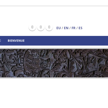
EU
/
EN
/
FR
/
ES
BIENVENUE