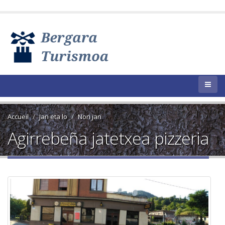
Accueil
Jan eta lo
Non jan
Agirrebeña jatetxea pizzeria